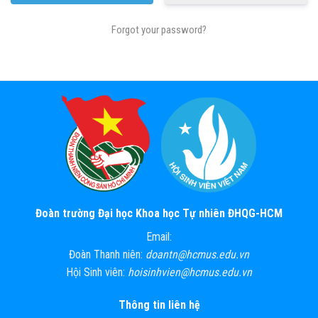
Forgot your password?
Đoàn trường Đại học Khoa học Tự nhiên ĐHQG-HCM
Email:
Đoàn Thanh niên:
doantn@hcmus.edu.vn
Hội Sinh viên:
hoisinhvien@hcmus.edu.vn
Thông tin liên hệ