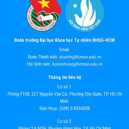
Đoàn trường Đại học Khoa học Tự nhiên ĐHQG-HCM
Email:
Đoàn Thanh niên:
doantn@hcmus.edu.vn
Hội Sinh viên:
hoisinhvien@hcmus.edu.vn
Thông tin liên hệ
Cơ sở 1:
Phòng F108, 227 Nguyễn Văn Cừ, Phường Chợ Quán, TP. Hồ Chí
Minh.
Điện thoại: (028) 3 8354008
Cơ sở 2:
Phòng 2.9 NDH, Phường Đông Hòa, TP. Hồ Chí Minh