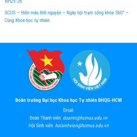
NH25-26
SCUS – Hiến máu tình nguyện – Ngày hội trạm sống khỏe 360° –
Cùng Khoa học tự nhiên.
Đoàn trường Đại học Khoa học Tự nhiên ĐHQG-HCM
Email:
Đoàn Thanh niên:
doantn@hcmus.edu.vn
Hội Sinh viên:
hoisinhvien@hcmus.edu.vn