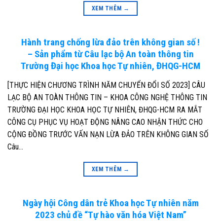
XEM THÊM
→
Hành trang chống lừa đảo trên không gian số !
– Sản phẩm từ Câu lạc bộ An toàn thông tin
Trường Đại học Khoa học Tự nhiên, ĐHQG-HCM
[THỰC HIỆN CHƯƠNG TRÌNH NĂM CHUYỂN ĐỔI SỐ 2023] CÂU
LẠC BỘ AN TOÀN THÔNG TIN – KHOA CÔNG NGHỆ THÔNG TIN
TRƯỜNG ĐẠI HỌC KHOA HỌC TỰ NHIÊN, ĐHQG-HCM RA MẮT
CÔNG CỤ PHỤC VỤ HOẠT ĐỘNG NÂNG CAO NHẬN THỨC CHO
CỘNG ĐỒNG TRƯỚC VẤN NẠN LỪA ĐẢO TRÊN KHÔNG GIAN SỐ
Câu…
XEM THÊM
→
Ngày hội Công dân trẻ Khoa học Tự nhiên năm
2023 chủ đề “Tự hào văn hóa Việt Nam”