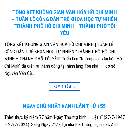
TỔNG KẾT KHÔNG GIAN VĂN HÓA HỒ CHÍ MINH
– TUẦN LỄ CÔNG DÂN TRẺ KHOA HỌC TỰ NHIÊN
“THÀNH PHỐ HỒ CHÍ MINH – THÀNH PHỐ TÔI
YÊU
TỔNG KẾT KHÔNG GIAN VĂN HÓA HỒ CHÍ MINH | TUẦN LỄ
CÔNG DÂN TRẺ KHOA HỌC TỰ NHIÊN “THÀNH PHỐ HỒ CHÍ
MINH – THÀNH PHỐ TÔI YÊU” Triển lãm “Không gian văn hóa Hồ
Chí Minh” đã diễn ra thành công tại hành lang Tòa nhà I – cơ sở
Nguyễn Văn Cừ,…
XEM THÊM
→
NGÀY CHỦ NHẬT XANH LẦN THỨ 155
Thiết thực kỷ niệm 77 năm Ngày Thương binh – Liệt sĩ (27/7/1947
– 27/7/2024). Sáng Ngày 21/7, tại nhà Bia tưởng niệm các Anh