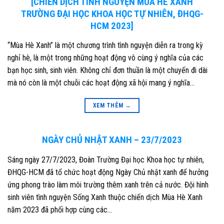
[CHIẾN DỊCH TÌNH NGUYỆN MÙA HÈ XANH
TRƯỜNG ĐẠI HỌC KHOA HỌC TỰ NHIÊN, ĐHQG-
HCM 2023]
“Mùa Hè Xanh” là một chương trình tình nguyện diễn ra trong kỳ
nghỉ hè, là một trong những hoạt động vô cùng ý nghĩa của các
bạn học sinh, sinh viên. Không chỉ đơn thuần là một chuyến đi dài
mà nó còn là một chuỗi các hoạt động xã hội mang ý nghĩa…
XEM THÊM
→
NGÀY CHỦ NHẬT XANH – 23/7/2023
Sáng ngày 27/7/2023, Đoàn Trường Đại học Khoa học tự nhiên,
ĐHQG-HCM đã tổ chức hoạt động Ngày Chủ nhật xanh để hưởng
ứng phong trào làm môi trường thêm xanh trên cả nước. Đội hình
sinh viên tình nguyện Sống Xanh thuộc chiến dịch Mùa Hè Xanh
năm 2023 đã phối hợp cùng các…