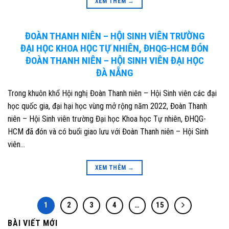
XEM THÊM
→
ĐOÀN THANH NIÊN – HỘI SINH VIÊN TRƯỜNG
ĐẠI HỌC KHOA HỌC TỰ NHIÊN, ĐHQG-HCM ĐÓN
ĐOÀN THANH NIÊN – HỘI SINH VIÊN ĐẠI HỌC
ĐÀ NẴNG
Trong khuôn khổ Hội nghị Đoàn Thanh niên – Hội Sinh viên các đại
học quốc gia, đại hại học vùng mở rộng năm 2022, Đoàn Thanh
niên – Hội Sinh viên trường Đại học Khoa học Tự nhiên, ĐHQG-
HCM đã đón và có buổi giao lưu với Đoàn Thanh niên – Hội Sinh
viên…
XEM THÊM
→
1
2
3
4
…
15
BÀI VIẾT MỚI