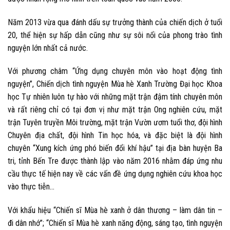
Năm 2013 vừa qua đánh dấu sự trưởng thành của chiến dịch ở tuổi
20, thể hiện sự hấp dẫn cũng như sự sôi nổi của phong trào tình
nguyện lớn nhất cả nước.
Với phương châm
“Ứng dụng chuyên môn vào hoạt động tình
nguyện”
, Chiến dịch tình nguyện Mùa hè Xanh Trường Đại học Khoa
học Tự nhiên luôn tự hào với những mặt trận đậm tính chuyên môn
và rất riêng chỉ có tại đơn vị như mặt trận Ong nghiên cứu, mặt
trận Tuyên truyền Môi trường, mặt trận Vườn ươm tuổi thơ, đội hình
Chuyên địa chất, đội hình Tin học hóa, và
đặc biệt là đội hình
chuyên “Xung kích ứng phó biến đổi khí hậu”
tại địa bàn huyện Ba
tri, tỉnh Bến Tre được thành lập vào năm 2016 nhằm đáp ứng nhu
cầu thực tế hiện nay về các vấn đề ứng dụng nghiên cứu khoa học
vào thực tiễn…
Với khẩu hiệu “Chiến sĩ Mùa hè xanh ở dân thương – làm dân tin –
đi dân nhớ”; “Chiến sĩ Mùa hè xanh năng động, sáng tạo, tình nguyện