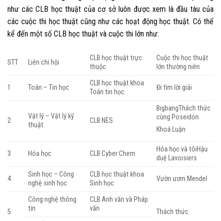
như các CLB học thuật của cơ sở luôn được xem là đầu tàu của
các cuộc thi học thuật cũng như các hoạt động học thuật. Có thể
kể đến một số CLB học thuật và cuộc thi lớn như:
CLB học thuật trực
Cuộc thi học thuật
STT
Liên chi hội
thuộc
lớn thường niên
CLB học thuật khoa
1
Toán – Tin học
Đi tìm lời giải
Toán tin học
BigbangThách thức
Vật lý – Vật lý kỹ
cùng Poseidon
2
CLB NES
thuật
Khoá Luận
Hóa học và tôiHậu
3
Hóa học
CLB Cyber Chem
duệ Lavoisiers
Sinh học – Công
CLB học thuật khoa
4
Vườn ươm Mendel
nghệ sinh học
Sinh học
Công nghệ thông
CLB Anh văn và Pháp
tin
văn
5
Thách thức