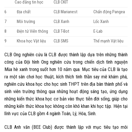
Cao đẳng tin học
CLB CKIT
6
Địa chất
CLB Marianest
Chấn động Pangea
7
Môi trường
CLB Xanh
Lốc Xanh
8
Điện tử Viễn thông
CLB T-Bot
E-Lab
9
Khoa học Vật liệu
CLB SMS
Thế mạnh Vật liệu
CLB Ong nghiên cứu
là CLB được thành lập dựa trên những thành
công của Đội hình Ong nghiên cứu trong chiến dịch tình nguyện
Mùa hè xanh trong suốt hơn 10 năm qua. Mục tiêu của CLB là tạo
ra một sân chơi học thuật, kích thích tinh thần say mê khám phá,
nghiên cứu khoa học cho học sinh THPT trên địa bàn thành phố và
sinh viên trường thông qua những hoạt động sáng tạo, ứng dụng
những kiến thức khoa học cơ bản vào thực tiễn đời sống, giúp cho
những kiến thức khoa học không còn khô khan khi học tập. Hiện tại
lĩnh vực của CLB gồm 4 ngành Toán, Lý, Hóa, Sinh.
CLB Anh văn (BEE Club) được thành lập với mục tiêu tạo môi