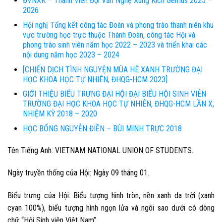
ĐVNXK – Thành Viên Đội Văn Nghệ Xung Kích Gemus 2025 –
2026
Hội nghị Tổng kết công tác Đoàn và phong trào thanh niên khu
vực trường học trực thuộc Thành Đoàn, công tác Hội và
phong trào sinh viên năm học 2022 – 2023 và triển khai các
nội dung năm học 2023 – 2024
[CHIẾN DỊCH TÌNH NGUYỆN MÙA HÈ XANH TRƯỜNG ĐẠI
HỌC KHOA HỌC TỰ NHIÊN, ĐHQG-HCM 2023]
GIỚI THIỆU BIỂU TRƯNG ĐẠI HỘI ĐẠI BIỂU HỘI SINH VIÊN
TRƯỜNG ĐẠI HỌC KHOA HỌC TỰ NHIÊN, ĐHQG-HCM LẦN X,
NHIỆM KỲ 2018 – 2020
HỌC BỔNG NGUYỄN ĐIỀN – BÙI MINH TRỰC 2018
Tên Tiếng Anh: VIETNAM NATIONAL UNION OF STUDENTS.
Ngày truyền thống của Hội: Ngày 09 tháng 01.
Biểu trưng của Hội: Biểu tượng hình tròn, nền xanh da trời (xanh
cyan 100%), biểu tượng hình ngọn lửa và ngôi sao dưới có dòng
chữ “Hội Sinh viên Việt Nam”.