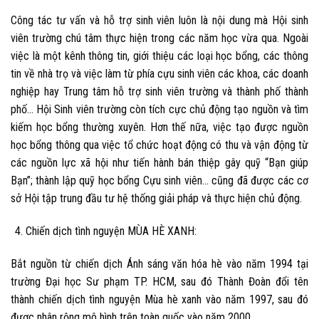
Công tác tư vấn và hỗ trợ sinh viên luôn là nội dung mà Hội sinh
viên trường chú tâm thực hiện trong các năm học vừa qua. Ngoài
việc là một kênh thông tin, giới thiệu các loại học bổng, các thông
tin về nhà trọ và việc làm từ phía cựu sinh viên các khoa, các doanh
nghiệp hay Trung tâm hỗ trợ sinh viên trường và thành phố thành
phố… Hội Sinh viên trường còn tích cực chủ động tạo nguồn và tìm
kiếm học bổng thường xuyên. Hơn thế nữa, việc tạo được nguồn
học bổng thông qua việc tổ chức hoạt động có thu và vận động từ
các nguồn lực xã hội như tiến hành bán thiệp gây quỹ “Bạn giúp
Bạn”; thành lập quỹ học bổng Cựu sinh viên… cũng đã được các cơ
sở Hội tập trung đầu tư hệ thống giải pháp và thực hiện chủ động.
Chiến dịch tình nguyện MÙA HÈ XANH:
Bắt nguồn từ chiến dịch Ánh sáng văn hóa hè vào năm 1994 tại
trường Đại học Sư phạm TP. HCM, sau đó Thành Đoàn đổi tên
thành chiến dịch tình nguyện Mùa hè xanh vào năm 1997, sau đó
được nhân rộng mô hình trên toàn quốc vào năm 2000.