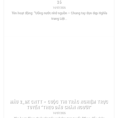
26
14/07/2026
Tên hoạt động: “Uống nước nhớ nguồn – Chung tay dọn dẹp Nghĩa
trang Liệt...
READ MORE
MẪU 2_ĐK CNTT – CUỘC THI TRẮC NGHIỆM TRỰC
TUYẾN “THEO DẤU CHÂN NGƯỜI”
14/07/2026
Tên hoạt động: Cuộc thi trắc nghiệm trực tuyến “Theo dấu chân