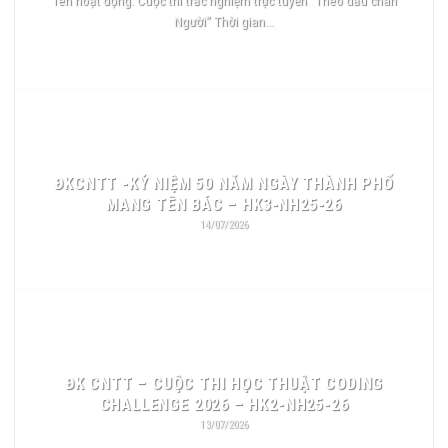
Người” Thời gian...
READ MORE
ĐKCNTT -KỶ NIỆM 50 NĂM NGÀY THÀNH PHỐ
MANG TÊN BÁC – HK3-NH25-26
14/07/2026
READ MORE
ĐK CNTT – CUỘC THI HỌC THUẬT CODING
CHALLENGE 2026 – HK2-NH25-26
13/07/2026