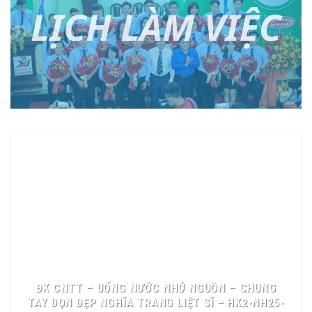
ĐK CNTT – UỐNG NƯỚC NHỚ NGUỒN – CHUNG
TAY DỌN DẸP NGHĨA TRANG LIỆT SĨ – HK2-NH25-