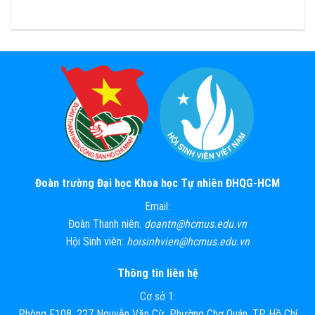
READ MORE
Đoàn trường Đại học Khoa học Tự nhiên ĐHQG-HCM
Email:
Đoàn Thanh niên:
doantn@hcmus.edu.vn
Hội Sinh viên:
hoisinhvien@hcmus.edu.vn
Thông tin liên hệ
Cơ sở 1:
Phòng F108, 227 Nguyễn Văn Cừ, Phường Chợ Quán, TP. Hồ Chí