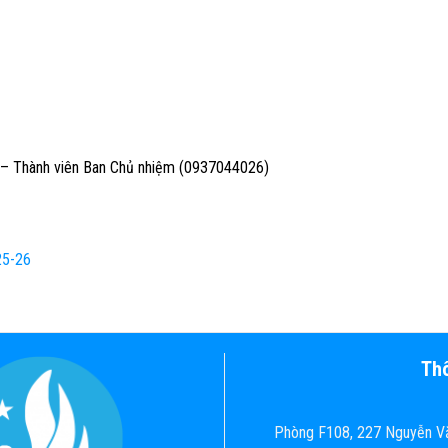
n – Thành viên Ban Chủ nhiệm (0937044026)
25-26
Thô
Phòng F108, 227 Nguyễn Vă