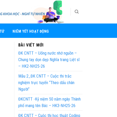
 TỬ
NIÊM YẾT HOẠT ĐỘNG
BÀI VIẾT MỚI
ĐK CNTT – Uống nước nhớ nguồn –
Chung tay dọn dẹp Nghĩa trang Liệt sĩ
– HK2-NH25-26
Mẫu 2_ĐK CNTT – Cuộc thi trắc
nghiệm trực tuyến “Theo dấu chân
Người”
ĐKCNTT -Kỷ niệm 50 năm ngày Thành
phố mang tên Bác – HK3-NH25-26
ĐK CNTT – Cuộc thi học thuật Coding