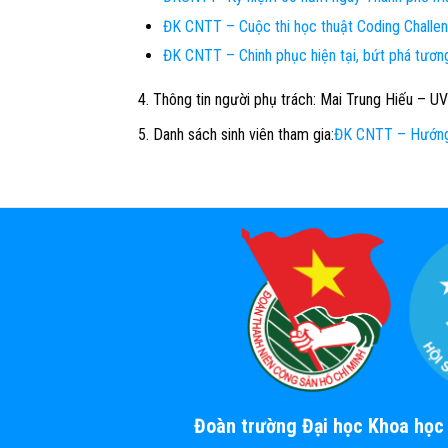
ĐK CNTT – Cuộc thi học thuật Coding Chall
ĐK CNTT – Chinh phục hiện tại, bứt phá tươn
Thông tin người phụ trách:
Mai Trung Hiếu – UV
Danh sách sinh viên tham gia:
ĐK CNTT – Hướng
Đoàn trường Đại học Khoa họ