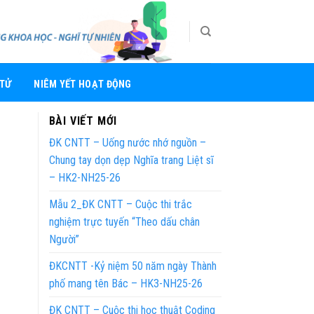
 TỬ
NIÊM YẾT HOẠT ĐỘNG
BÀI VIẾT MỚI
ĐK CNTT – Uống nước nhớ nguồn –
Chung tay dọn dẹp Nghĩa trang Liệt sĩ
– HK2-NH25-26
Mẫu 2_ĐK CNTT – Cuộc thi trắc
nghiệm trực tuyến “Theo dấu chân
Người”
ĐKCNTT -Kỷ niệm 50 năm ngày Thành
phố mang tên Bác – HK3-NH25-26
ĐK CNTT – Cuộc thi học thuật Coding