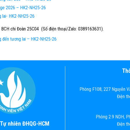
enge 2026 – HK2-NH25-26
g lai- HK2-NH25-26
 BCH chi Đoàn 25C04 (Số điện thoại/Zalo: 0389163631).
 đến tương lai – HK2-NH25-26
Thô
Phòng F108, 227 Nguyễn Vă
Điện t
Phòng 2.9 NDH, Ph
c Tự nhiên ĐHQG-HCM
Điện t