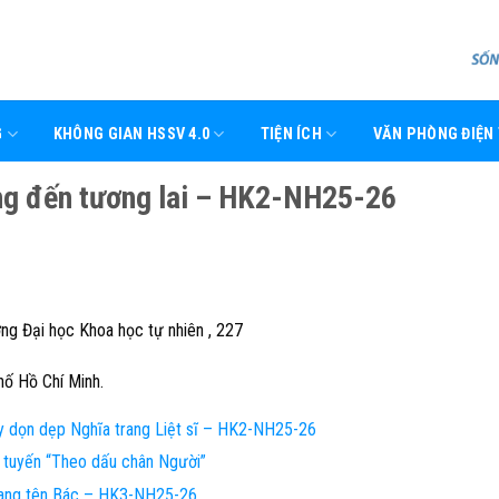
G
KHÔNG GIAN HSSV 4.0
TIỆN ÍCH
VĂN PHÒNG ĐIỆN
g đến tương lai – HK2-NH25-26
ng Đại học Khoa học tự nhiên , 227
ố Hồ Chí Minh.
 dọn dẹp Nghĩa trang Liệt sĩ – HK2-NH25-26
 tuyến “Theo dấu chân Người”
ang tên Bác – HK3-NH25-26