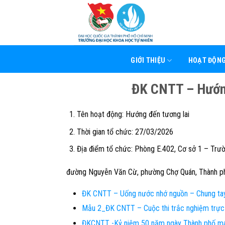
Skip
to
content
GIỚI THIỆU
HOẠT ĐỘN
ĐK CNTT – Hướn
Tên hoạt động:
Hướng đến tương lai
Thời gian tổ chức:
27/03/2026
Địa điểm tổ chức:
Phòng E.402, Cơ sở 1 – Trườ
đường Nguyễn Văn Cừ, phường Chợ Quán, Thành ph
ĐK CNTT – Uống nước nhớ nguồn – Chung tay
Mẫu 2_ĐK CNTT – Cuộc thi trắc nghiệm trực
ĐKCNTT -Kỷ niệm 50 năm ngày Thành phố m