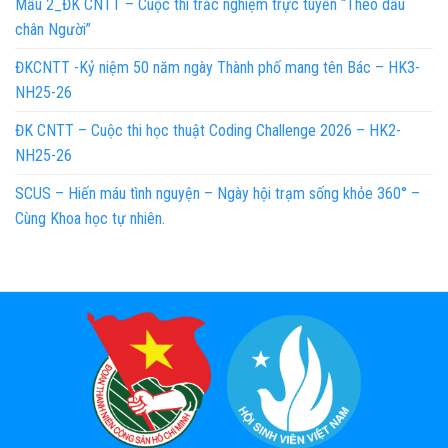
Mẫu 2_ĐK CNTT – Cuộc thi trắc nghiệm trực tuyến “Theo dấu
chân Người”
ĐKCNTT -Kỷ niệm 50 năm ngày Thành phố mang tên Bác – HK3-
NH25-26
ĐK CNTT – Cuộc thi học thuật Coding Challenge 2026 – HK2-
NH25-26
SCUS – Hiến máu tình nguyện – Ngày hội trạm sống khỏe 360° –
Cùng Khoa học tự nhiên.