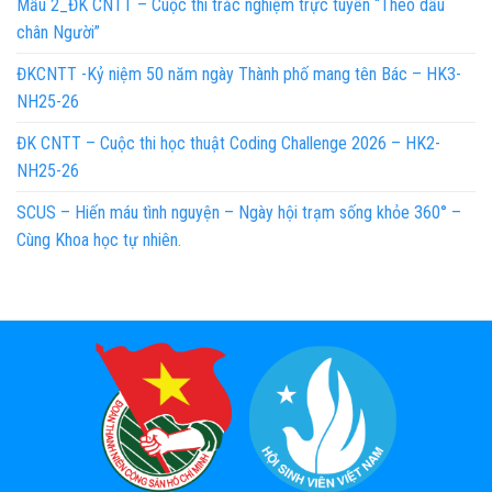
Mẫu 2_ĐK CNTT – Cuộc thi trắc nghiệm trực tuyến “Theo dấu
chân Người”
ĐKCNTT -Kỷ niệm 50 năm ngày Thành phố mang tên Bác – HK3-
NH25-26
ĐK CNTT – Cuộc thi học thuật Coding Challenge 2026 – HK2-
NH25-26
SCUS – Hiến máu tình nguyện – Ngày hội trạm sống khỏe 360° –
Cùng Khoa học tự nhiên.