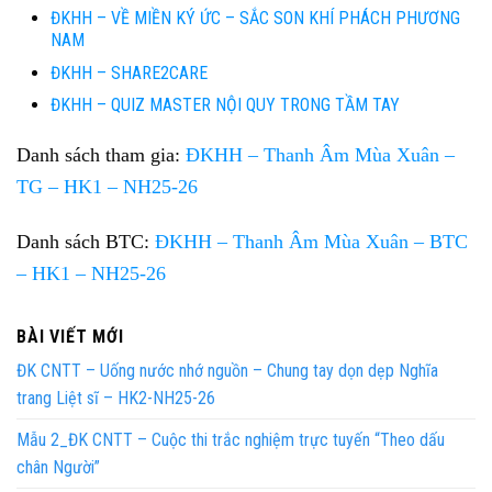
ĐKHH – VỀ MIỀN KÝ ỨC – SẮC SON KHÍ PHÁCH PHƯƠNG
NAM
ĐKHH – SHARE2CARE
ĐKHH – QUIZ MASTER NỘI QUY TRONG TẦM TAY
Danh sách tham gia:
ĐKHH – Thanh Âm Mùa Xuân –
TG – HK1 – NH25-26
Danh sách BTC:
ĐKHH – Thanh Âm Mùa Xuân – BTC
– HK1 – NH25-26
BÀI VIẾT MỚI
ĐK CNTT – Uống nước nhớ nguồn – Chung tay dọn dẹp Nghĩa
trang Liệt sĩ – HK2-NH25-26
Mẫu 2_ĐK CNTT – Cuộc thi trắc nghiệm trực tuyến “Theo dấu
chân Người”