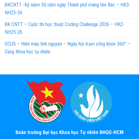
ĐKCNTT -Kỷ niệm 50 năm ngày Thành phố mang tên Bác – HK3-
NH25-26
ĐK CNTT – Cuộc thi học thuật Coding Challenge 2026 – HK2-
NH25-26
SCUS – Hiến máu tình nguyện – Ngày hội trạm sống khỏe 360° –
Cùng Khoa học tự nhiên.
Đoàn trường Đại học Khoa học Tự nhiên ĐHQG-HCM