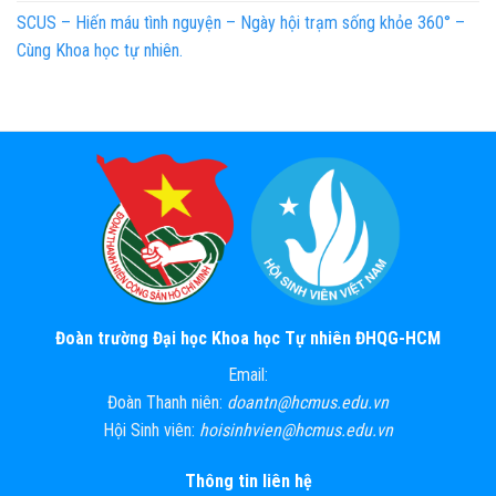
SCUS – Hiến máu tình nguyện – Ngày hội trạm sống khỏe 360° –
Cùng Khoa học tự nhiên.
Đoàn trường Đại học Khoa học Tự nhiên ĐHQG-HCM
Email:
Đoàn Thanh niên:
doantn@hcmus.edu.vn
Hội Sinh viên:
hoisinhvien@hcmus.edu.vn
Thông tin liên hệ