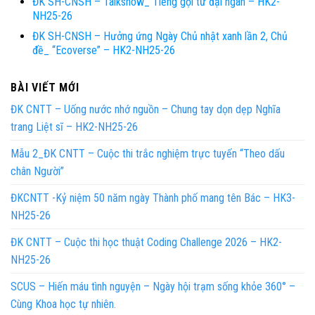
ĐK SH-CNSH – Talkshow_ Tiếng gọi từ đại ngàn – HK2-
NH25-26
ĐK SH-CNSH – Hưởng ứng Ngày Chủ nhật xanh lần 2, Chủ
đề_ “Ecoverse” – HK2-NH25-26
BÀI VIẾT MỚI
ĐK CNTT – Uống nước nhớ nguồn – Chung tay dọn dẹp Nghĩa
trang Liệt sĩ – HK2-NH25-26
Mẫu 2_ĐK CNTT – Cuộc thi trắc nghiệm trực tuyến “Theo dấu
chân Người”
ĐKCNTT -Kỷ niệm 50 năm ngày Thành phố mang tên Bác – HK3-
NH25-26
ĐK CNTT – Cuộc thi học thuật Coding Challenge 2026 – HK2-
NH25-26
SCUS – Hiến máu tình nguyện – Ngày hội trạm sống khỏe 360° –
Cùng Khoa học tự nhiên.