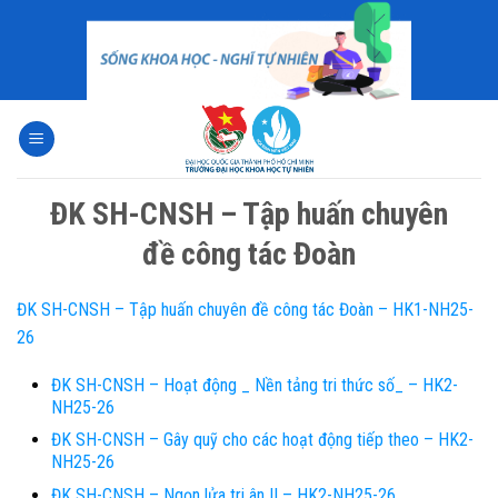
Skip
to
content
ĐK SH-CNSH – Tập huấn chuyên
đề công tác Đoàn
ĐK SH-CNSH – Tập huấn chuyên đề công tác Đoàn – HK1-NH25-
26
ĐK SH-CNSH – Hoạt động _ Nền tảng tri thức số_ – HK2-
NH25-26
ĐK SH-CNSH – Gây quỹ cho các hoạt động tiếp theo – HK2-
NH25-26
ĐK SH-CNSH – Ngọn lửa tri ân II – HK2-NH25-26