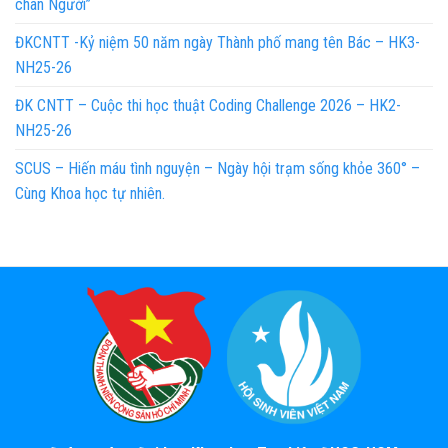
chân Người”
ĐKCNTT -Kỷ niệm 50 năm ngày Thành phố mang tên Bác – HK3-
NH25-26
ĐK CNTT – Cuộc thi học thuật Coding Challenge 2026 – HK2-
NH25-26
SCUS – Hiến máu tình nguyện – Ngày hội trạm sống khỏe 360° –
Cùng Khoa học tự nhiên.