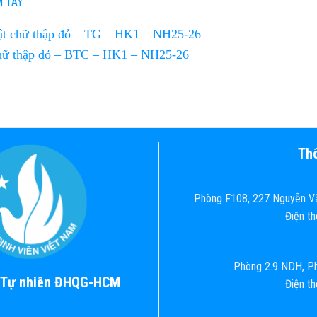
M TAY
t chữ thập đỏ – TG – HK1 – NH25-26
hữ thập đỏ – BTC – HK1 – NH25-26
Thô
Phòng F108, 227 Nguyễn Vă
Điện t
Phòng 2.9 NDH, Ph
c Tự nhiên ĐHQG-HCM
Điện t