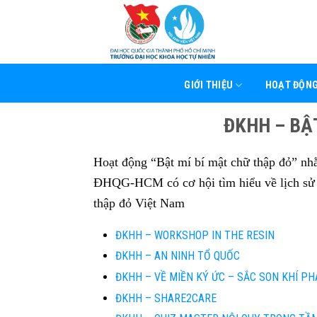
Skip
to
content
GIỚI THIỆU
HOẠT ĐỘN
ĐKHH – BẬ
Hoạt động “Bật mí bí mật chữ thập đỏ” nh
ĐHQG-HCM có cơ hội tìm hiểu về lịch sử h
thập đỏ Việt Nam
ĐKHH – WORKSHOP IN THE RESIN
ĐKHH – AN NINH TỔ QUỐC
ĐKHH – VỀ MIỀN KÝ ỨC – SẮC SON KHÍ 
ĐKHH – SHARE2CARE