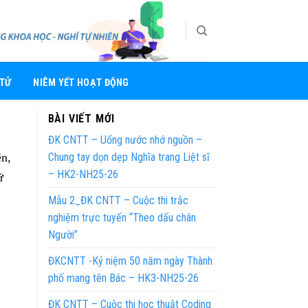
 TỬ
NIÊM YẾT HOẠT ĐỘNG
BÀI VIẾT MỚI
ĐK CNTT – Uống nước nhớ nguồn –
ên,
Chung tay dọn dẹp Nghĩa trang Liệt sĩ
– HK2-NH25-26
ữ
Mẫu 2_ĐK CNTT – Cuộc thi trắc
nghiệm trực tuyến “Theo dấu chân
Người”
ĐKCNTT -Kỷ niệm 50 năm ngày Thành
phố mang tên Bác – HK3-NH25-26
ĐK CNTT – Cuộc thi học thuật Coding