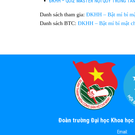
ĐKHH – QUIZ MASTER NỘI QUY TRONG TẦ
Danh sách tham gia:
ĐKHH – Bật mí bí mậ
Danh sách BTC:
ĐKHH – Bật mí bí mật c
Đoàn trường Đại học Khoa họ
Email: