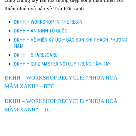
thiên nhiên và bảo vệ Trái Đất xanh.
ĐKHH – WORKSHOP IN THE RESIN
ĐKHH – AN NINH TỔ QUỐC
ĐKHH – VỀ MIỀN KÝ ỨC – SẮC SON KHÍ PHÁCH PHƯƠNG
NAM
ĐKHH – SHARE2CARE
ĐKHH – QUIZ MASTER NỘI QUY TRONG TẦM TAY
ĐKHH – WORKSHOP RECYCLE: “NHỰA HOÁ
MẦM XANH” – BTC
ĐKHH – WORKSHOP RECYCLE: “NHỰA HOÁ
MẦM XANH” – TG