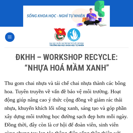
Skip
to
content
ĐKHH – WORKSHOP RECYCLE:
“NHỰA HOÁ MẦM XANH”
Thu gom chai nhựa và tái chế chai nhựa thành các bông
hoa. Tuyên truyền về vấn đề bảo vệ môi trường. Hoạt
động giúp nâng cao ý thức cộng đồng về giảm rác thải
nhựa, khuyến khích lối sống xanh, sáng tạo và góp phần
xây dựng môi trường học đường sạch đẹp hơn mỗi ngày.
Đồng thời, đây còn là cơ hội để đoàn viên, sinh viên
cùng chung tay lan tỏa thông điệp sống thân thiện với