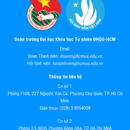
Đoàn trường Đại học Khoa học Tự nhiên ĐHQG-HCM
Email:
Đoàn Thanh niên:
doantn@hcmus.edu.vn
Hội Sinh viên:
hoisinhvien@hcmus.edu.vn
Thông tin liên hệ
Cơ sở 1:
Phòng F108, 227 Nguyễn Văn Cừ, Phường Chợ Quán, TP. Hồ Chí
Minh.
Điện thoại: (028) 3 8354008
Cơ sở 2:
Phòng 2.9 NDH, Phường Đông Hòa, TP. Hồ Chí Minh