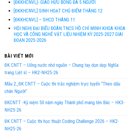
[ĐKKHCNVL]- GIAO HỮU BÓNG ĐÁ 5 NGƯỜI
[ĐKKHCNVL] SINH HOẠT CHỦ ĐIỂM THÁNG 12
[ĐKKHCNVL] – SHCD THÁNG 11
HỘI NGHỊ ĐẠI BIỂU ĐOÀN TNCS HỒ CHÍ MINH KHOA KHOA
HỌC VÀ CÔNG NGHÊ VẬT LIỆU NHIỆM KỲ 2025-2027 GIAI
ĐOẠN 2025-2026
BÀI VIẾT MỚI
ĐK CNTT – Uống nước nhớ nguồn – Chung tay dọn dẹp Nghĩa
trang Liệt sĩ – HK2-NH25-26
Mẫu 2_ĐK CNTT – Cuộc thi trắc nghiệm trực tuyến “Theo dấu
chân Người”
ĐKCNTT -Kỷ niệm 50 năm ngày Thành phố mang tên Bác – HK3-
NH25-26
ĐK CNTT – Cuộc thi học thuật Coding Challenge 2026 – HK2-
NH25-26