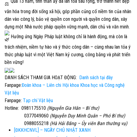
Qua 13 năm, tinh thần ấy đã lan tỏa sâu rộng, trở thành nét đẹp
văn hóa trong đời sống xã hội, góp phần củng cố niềm tin của nhân
dân vào công lý, bảo vệ quyền con người và quyền công dân, xây
dựng một Nhà nước pháp quyền vững mạnh, dân chủ và văn minh.
Hưởng ứng Ngày Pháp luật không chỉ là hành động, mà còn là
trách nhiệm, niềm tự hào và ý thức công dân – cùng nhau lan tỏa ý
thức pháp luật vì một Việt Nam kỷ cương, công bằng và phát triển
bền vững!
DANH SÁCH THAM GIA HOẠT ĐỘNG:
Danh sách tại đây
Fanpage
:
Đoàn khoa – Liên chi Hội khoa Khoa học và Công nghệ
Vật liệu
Fanpage:
Tạp chí Vật liệu
Hotline:
0981175510
(
Nguyễn Gia Hân
– Bí thư)
0377049060
(
Nguyễn Duy Minh Quân
– Phó Bí thư)
0988055218
(
Hà Hải Đăng
– Ủy viên Ban thường vụ)
[ĐKKHCNVL] – NGÀY CHỦ NHẬT XANH