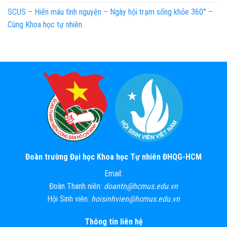
SCUS – Hiến máu tình nguyện – Ngày hội trạm sống khỏe 360° –
Cùng Khoa học tự nhiên.
Đoàn trường Đại học Khoa học Tự nhiên ĐHQG-HCM
Email:
Đoàn Thanh niên:
doantn@hcmus.edu.vn
Hội Sinh viên:
hoisinhvien@hcmus.edu.vn
Thông tin liên hệ