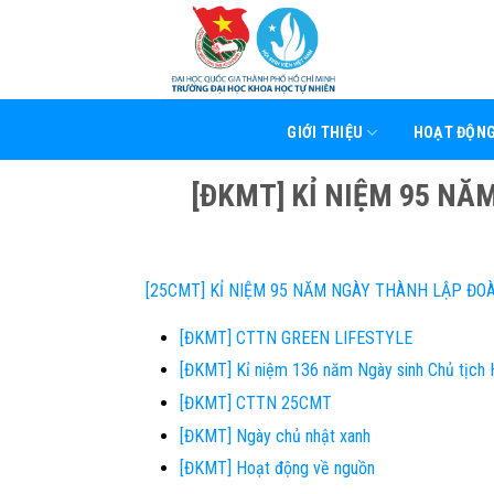
Skip
to
content
GIỚI THIỆU
HOẠT ĐỘN
[ĐKMT] KỈ NIỆM 95 NĂ
[25CMT] KỈ NIỆM 95 NĂM NGÀY THÀNH LẬP ĐO
[ĐKMT] CTTN GREEN LIFESTYLE
[ĐKMT] Kỉ niệm 136 năm Ngày sinh Chủ tịch 
[ĐKMT] CTTN 25CMT
[ĐKMT] Ngày chủ nhật xanh
[ĐKMT] Hoạt động về nguồn