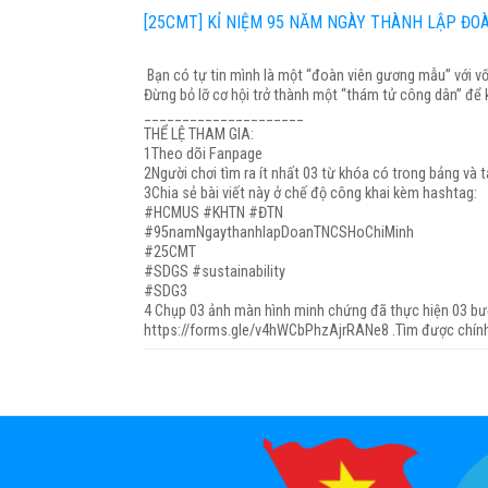
[25CMT] KỈ NIỆM 95 NĂM NGÀY THÀNH LẬP ĐOÀN
Bạn có tự tin mình là một “đoàn viên gương mẫu” với vố
Đừng bỏ lỡ cơ hội trở thành một “thám tử công dân” để
_____________________
THỂ LỆ THAM GIA:
1️Theo dõi Fanpage
2️Người chơi tìm ra ít nhất 03 từ khóa có trong bảng và 
3️Chia sẻ bài viết này ở chế độ công khai kèm hashtag:
#HCMUS #KHTN #ĐTN
#95namNgaythanhlapDoanTNCSHoChiMinh
#25CMT
#SDGS #sustainability
#SDG3
4 Chụp 03 ảnh màn hình minh chứng đã thực hiện 03 bướ
https://forms.gle/v4hWCbPhzAjrRANe8 .Tìm được chính 