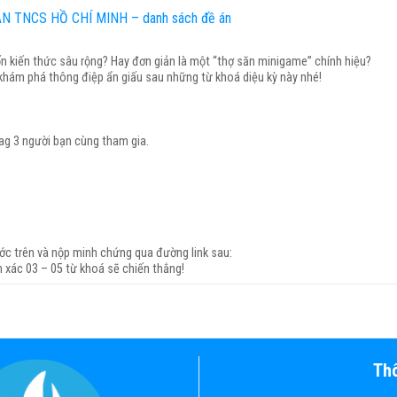
 TNCS HỒ CHÍ MINH – danh sách đề án
n kiến thức sâu rộng? Hay đơn giản là một “thợ săn minigame” chính hiệu?
 khám phá thông điệp ẩn giấu sau những từ khoá diệu kỳ này nhé!
tag 3 người bạn cùng tham gia.
c trên và nộp minh chứng qua đường link sau:
xác 03 – 05 từ khoá sẽ chiến thắng!
Thô