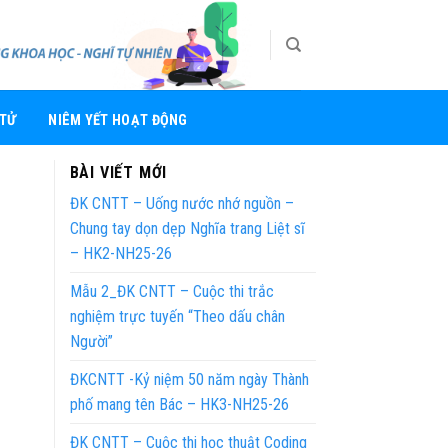
 TỬ
NIÊM YẾT HOẠT ĐỘNG
BÀI VIẾT MỚI
ĐK CNTT – Uống nước nhớ nguồn –
Chung tay dọn dẹp Nghĩa trang Liệt sĩ
– HK2-NH25-26
Mẫu 2_ĐK CNTT – Cuộc thi trắc
nghiệm trực tuyến “Theo dấu chân
Người”
ĐKCNTT -Kỷ niệm 50 năm ngày Thành
phố mang tên Bác – HK3-NH25-26
ĐK CNTT – Cuộc thi học thuật Coding