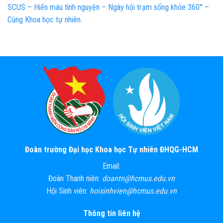
SCUS – Hiến máu tình nguyện – Ngày hội trạm sống khỏe 360° –
Cùng Khoa học tự nhiên.
Đoàn trường Đại học Khoa học Tự nhiên ĐHQG-HCM
Email:
Đoàn Thanh niên:
doantn@hcmus.edu.vn
Hội Sinh viên:
hoisinhvien@hcmus.edu.vn
Thông tin liên hệ