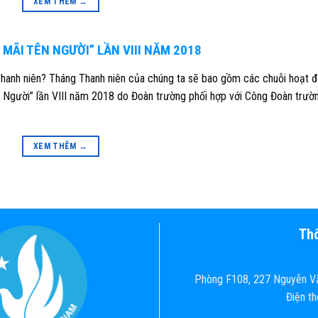
XEM THÊM
→
 MÃI TÊN NGƯỜI” LẦN VIII NĂM 2018
Thanh niên? Tháng Thanh niên của chúng ta sẽ bao gồm các chuỗi hoạt 
n Người” lần VIII năm 2018 do Đoàn trường phối hợp với Công Đoàn trườ
XEM THÊM
→
Thô
Phòng F108, 227 Nguyễn Vă
Điện t