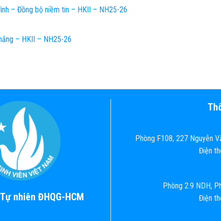
rình – Đồng bộ niềm tin – HKII – NH25-26
hắng – HKII – NH25-26
Thô
Phòng F108, 227 Nguyễn Vă
Điện t
Phòng 2.9 NDH, Ph
c Tự nhiên ĐHQG-HCM
Điện t