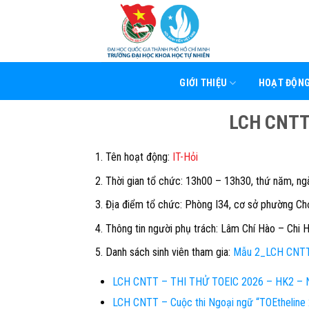
Skip
to
content
GIỚI THIỆU
HOẠT ĐỘN
LCH CNTT 
Tên hoạt động:
IT-Hỏi
Thời gian tổ chức: 13h00 – 13h30, thứ năm, n
Địa điểm tổ chức: Phòng I34, cơ sở phường Ch
Thông tin người phụ trách:
Lâm Chí Hào – Chi H
Danh sách sinh viên tham gia:
Mẫu 2_LCH CNTT 
LCH CNTT – THI THỬ TOEIC 2026 – HK2 – 
LCH CNTT – Cuộc thi Ngoại ngữ “TOEthelin