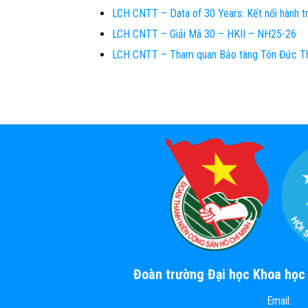
LCH CNTT – Data of 30 Years: Kết nối hành t
LCH CNTT – Giải Mã 30 – HKII – NH25-26
LCH CNTT – Tham quan Bảo tàng Tôn Đức T
Đoàn trường Đại học Khoa họ
Email: