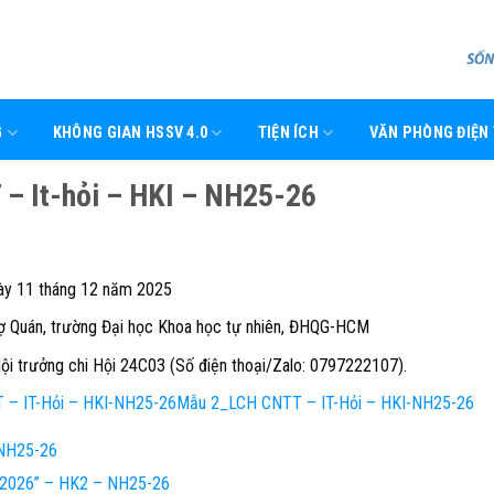
G
KHÔNG GIAN HSSV 4.0
TIỆN ÍCH
VĂN PHÒNG ĐIỆN
– It-hỏi – HKI – NH25-26
gày 11 tháng 12 năm 2025
ợ Quán, trường Đại học Khoa học tự nhiên, ĐHQG-HCM
ội trưởng chi Hội 24C03 (Số điện thoại/Zalo: 0797222107).
– IT-Hỏi – HKI-NH25-26
Mẫu 2_LCH CNTT – IT-Hỏi – HKI-NH25-26
NH25-26
e 2026” – HK2 – NH25-26