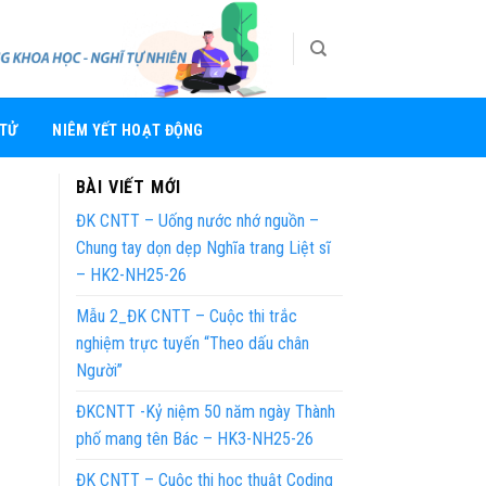
 TỬ
NIÊM YẾT HOẠT ĐỘNG
BÀI VIẾT MỚI
ĐK CNTT – Uống nước nhớ nguồn –
Chung tay dọn dẹp Nghĩa trang Liệt sĩ
– HK2-NH25-26
Mẫu 2_ĐK CNTT – Cuộc thi trắc
nghiệm trực tuyến “Theo dấu chân
Người”
ĐKCNTT -Kỷ niệm 50 năm ngày Thành
phố mang tên Bác – HK3-NH25-26
ĐK CNTT – Cuộc thi học thuật Coding