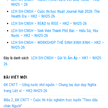
NH25 – 26
LCH SH-CNSH – Cuộc thi học thuật Journal Hub 2026: The
Health Era – HK2 – NH25-26
LCH SH-CNSH – READ to RISE – HK2 – NH25-26
LCH SH-CNSH – Sinh Viên Thành Phố Bác – Hiểu Sử, Yêu
Nước – HK2 – NH25-26
LCH SH-CNSH – WORKSHOP THẺ SINH XINH XINH – HK2 –
NH25-26
Đây là danh sách:
LCH SH-CNSH – Gửi Vị Ấm Áp – HK1 – NH25-
26
BÀI VIẾT MỚI
ĐK CNTT – Uống nước nhớ nguồn – Chung tay dọn dẹp Nghĩa
trang Liệt sĩ – HK2-NH25-26
Mẫu 2_ĐK CNTT – Cuộc thi trắc nghiệm trực tuyến “Theo dấu
chân Người”