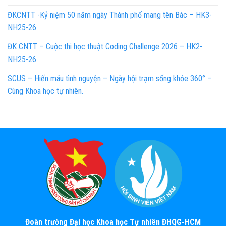
ĐKCNTT -Kỷ niệm 50 năm ngày Thành phố mang tên Bác – HK3-
NH25-26
ĐK CNTT – Cuộc thi học thuật Coding Challenge 2026 – HK2-
NH25-26
SCUS – Hiến máu tình nguyện – Ngày hội trạm sống khỏe 360° –
Cùng Khoa học tự nhiên.
Đoàn trường Đại học Khoa học Tự nhiên ĐHQG-HCM