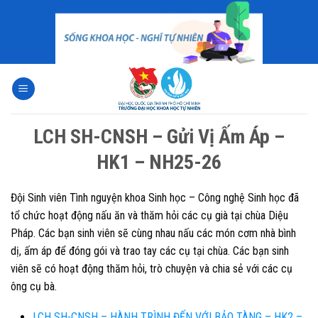
Skip
to
content
LCH SH-CNSH – Gửi Vị Ấm Áp –
HK1 – NH25-26
Đội Sinh viên Tình nguyện khoa Sinh học – Công nghệ Sinh học đã
tổ chức hoạt động nấu ăn và thăm hỏi các cụ già tại chùa Diệu
Pháp. Các bạn sinh viên sẽ cùng nhau nấu các món cơm nhà bình
dị, ấm áp để đóng gói và trao tay các cụ tại chùa. Các bạn sinh
viên sẽ có hoạt động thăm hỏi, trò chuyện và chia sẻ với các cụ
ông cụ bà.
LCH SH-CNSH – HÀNH TRÌNH ĐẾN VỚI BẢO TÀNG – HK2 –