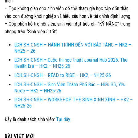
thân.
– Tạo không gian cho sinh viên có thể tham gia học tập dấn thân
vào con đường khởi nghiệp và hiểu sâu hơn về tài chính định lượng
– Góp phần hỗ trợ hội viên, sinh viên đạt tiêu chí “KỸ NĂNG” trong
phong trào “Sinh viên 5 tốt”
LCH SH-CNSH – HÀNH TRÌNH ĐẾN VỚI BẢO TÀNG – HK2 –
NH25 – 26
LCH SH-CNSH – Cuộc thi học thuật Journal Hub 2026: The
Health Era – HK2 – NH25-26
LCH SH-CNSH – READ to RISE – HK2 – NH25-26
LCH SH-CNSH – Sinh Viên Thành Phố Bác – Hiểu Sử, Yêu
Nước – HK2 – NH25-26
LCH SH-CNSH – WORKSHOP THẺ SINH XINH XINH – HK2 –
NH25-26
Đây là danh sách sinh viên:
Tại đây.
BÀI VIẾT MỚI