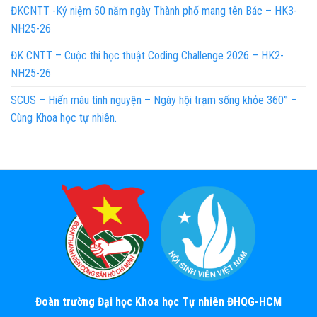
ĐKCNTT -Kỷ niệm 50 năm ngày Thành phố mang tên Bác – HK3-
NH25-26
ĐK CNTT – Cuộc thi học thuật Coding Challenge 2026 – HK2-
NH25-26
SCUS – Hiến máu tình nguyện – Ngày hội trạm sống khỏe 360° –
Cùng Khoa học tự nhiên.
Đoàn trường Đại học Khoa học Tự nhiên ĐHQG-HCM