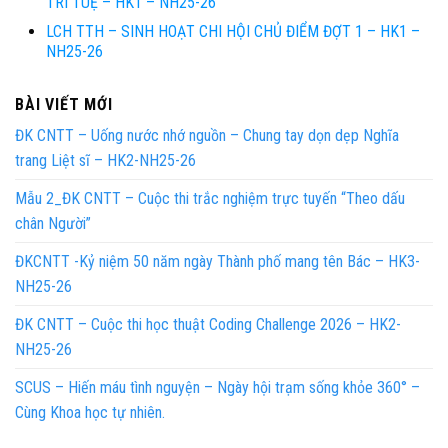
TRÍ TUỆ – HK1 – NH25-26
LCH TTH – SINH HOẠT CHI HỘI CHỦ ĐIỂM ĐỢT 1 – HK1 –
NH25-26
BÀI VIẾT MỚI
ĐK CNTT – Uống nước nhớ nguồn – Chung tay dọn dẹp Nghĩa
trang Liệt sĩ – HK2-NH25-26
Mẫu 2_ĐK CNTT – Cuộc thi trắc nghiệm trực tuyến “Theo dấu
chân Người”
ĐKCNTT -Kỷ niệm 50 năm ngày Thành phố mang tên Bác – HK3-
NH25-26
ĐK CNTT – Cuộc thi học thuật Coding Challenge 2026 – HK2-
NH25-26
SCUS – Hiến máu tình nguyện – Ngày hội trạm sống khỏe 360° –
Cùng Khoa học tự nhiên.