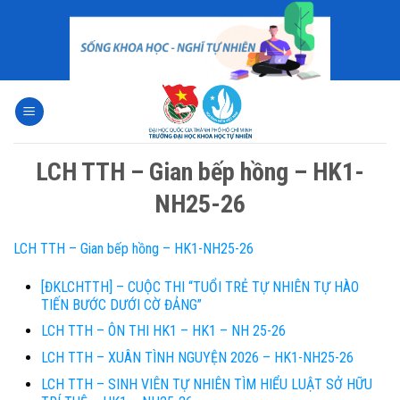
Skip
to
content
LCH TTH – Gian bếp hồng – HK1-
NH25-26
LCH TTH – Gian bếp hồng – HK1-NH25-26
[ĐKLCHTTH] – CUỘC THI “TUỔI TRẺ TỰ NHIÊN TỰ HÀO
TIẾN BƯỚC DƯỚI CỜ ĐẢNG”
LCH TTH – ÔN THI HK1 – HK1 – NH 25-26
LCH TTH – XUÂN TÌNH NGUYỆN 2026 – HK1-NH25-26
LCH TTH – SINH VIÊN TỰ NHIÊN TÌM HIỂU LUẬT SỞ HỮU