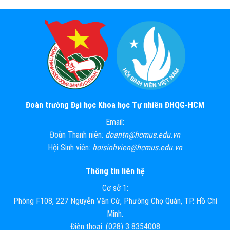
Đoàn trường Đại học Khoa học Tự nhiên ĐHQG-HCM
Email:
Đoàn Thanh niên:
doantn@hcmus.edu.vn
Hội Sinh viên:
hoisinhvien@hcmus.edu.vn
Thông tin liên hệ
Cơ sở 1:
Phòng F108, 227 Nguyễn Văn Cừ, Phường Chợ Quán, TP. Hồ Chí
Minh.
Điện thoại: (028) 3 8354008