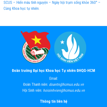
SCUS – Hiến máu tình nguyện – Ngày hội trạm sống khỏe 360° –
Cùng Khoa học tự nhiên.
Đoàn trường Đại học Khoa học Tự nhiên ĐHQG-HCM
Email:
Đoàn Thanh niên:
doantn@hcmus.edu.vn
Hội Sinh viên:
hoisinhvien@hcmus.edu.vn
Thông tin liên hệ