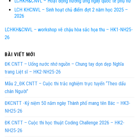
LCHKH&CNVL – Hoạt động hưởng ứng ngày quốc tế phụ nữ
LCH KHCNVL – Sinh hoạt chủ điểm đợt 2 năm học 2025 –
2026
LCHKH&CNVL – workshop vẽ chậu hòa sắc họa thu – HK1-NH25-
26
BÀI VIẾT MỚI
ĐK CNTT – Uống nước nhớ nguồn – Chung tay dọn dẹp Nghĩa
trang Liệt sĩ – HK2-NH25-26
Mẫu 2_ĐK CNTT – Cuộc thi trắc nghiệm trực tuyến “Theo dấu
chân Người”
ĐKCNTT -Kỷ niệm 50 năm ngày Thành phố mang tên Bác – HK3-
NH25-26
ĐK CNTT – Cuộc thi học thuật Coding Challenge 2026 – HK2-
NH25-26