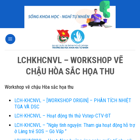
Skip
to
content
LCHKHCNVL – WORKSHOP VẼ
CHẬU HÒA SẮC HỌA THU
Workshop vẽ chậu Hòa sắc họa thu
LCH-KHCNVL – [WORKSHOP ORIGIN] – PHÂN TÍCH NHIỆT
TGA VÀ DSC
LCH-KHCNVL – Hoạt động thi thử Vstep-CTV-ĐT
LCH-KHCNVL – “Ngày tình nguyện: Tham gia hoạt động hỗ trợ
ở Làng trẻ SOS – Gò Vấp ”