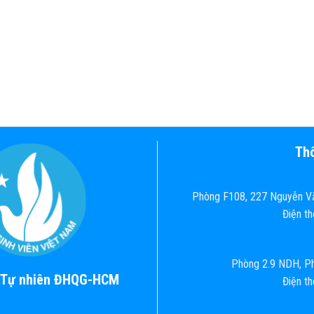
Thô
Phòng F108, 227 Nguyễn Vă
Điện t
Phòng 2.9 NDH, Ph
c Tự nhiên ĐHQG-HCM
Điện t