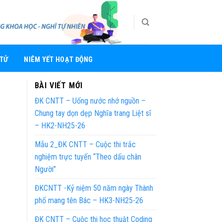
 TỬ
NIÊM YẾT HOẠT ĐỘNG
BÀI VIẾT MỚI
ĐK CNTT – Uống nước nhớ nguồn –
Chung tay dọn dẹp Nghĩa trang Liệt sĩ
– HK2-NH25-26
Mẫu 2_ĐK CNTT – Cuộc thi trắc
nghiệm trực tuyến “Theo dấu chân
Người”
ĐKCNTT -Kỷ niệm 50 năm ngày Thành
phố mang tên Bác – HK3-NH25-26
ĐK CNTT – Cuộc thi học thuật Coding