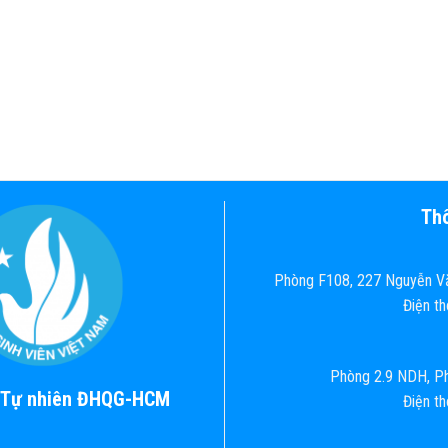
Thô
Phòng F108, 227 Nguyễn Vă
Điện t
Phòng 2.9 NDH, Ph
c Tự nhiên ĐHQG-HCM
Điện t