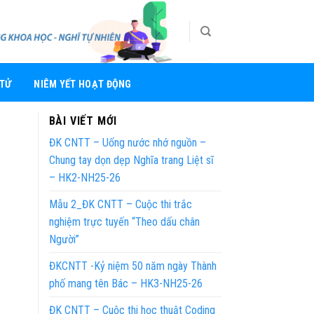
 TỬ
NIÊM YẾT HOẠT ĐỘNG
BÀI VIẾT MỚI
ĐK CNTT – Uống nước nhớ nguồn –
Chung tay dọn dẹp Nghĩa trang Liệt sĩ
– HK2-NH25-26
Mẫu 2_ĐK CNTT – Cuộc thi trắc
nghiệm trực tuyến “Theo dấu chân
Người”
ĐKCNTT -Kỷ niệm 50 năm ngày Thành
phố mang tên Bác – HK3-NH25-26
ĐK CNTT – Cuộc thi học thuật Coding