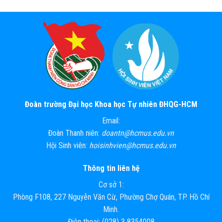
Đoàn trường Đại học Khoa học Tự nhiên ĐHQG-HCM
Email:
Đoàn Thanh niên:
doantn@hcmus.edu.vn
Hội Sinh viên:
hoisinhvien@hcmus.edu.vn
Thông tin liên hệ
Cơ sở 1:
Phòng F108, 227 Nguyễn Văn Cừ, Phường Chợ Quán, TP. Hồ Chí
Minh.
Điện thoại: (028) 3 8354008