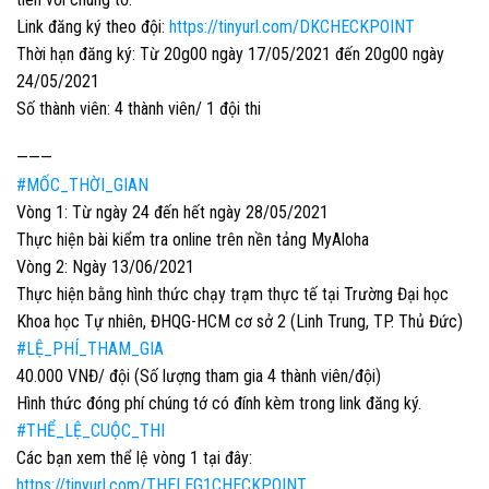
Link đăng ký theo đội:
https://tinyurl.com/DKCHECKPOINT
Thời hạn đăng ký: Từ 20g00 ngày 17/05/2021 đến 20g00 ngày
24/05/2021
Số thành viên: 4 thành viên/ 1 đội thi
———
#MỐC_THỜI_GIAN
Vòng 1: Từ ngày 24 đến hết ngày 28/05/2021
Thực hiện bài kiểm tra online trên nền tảng MyAloha
Vòng 2: Ngày 13/06/2021
Thực hiện bằng hình thức chạy trạm thực tế tại Trường Đại học
Khoa học Tự nhiên, ĐHQG-HCM cơ sở 2 (Linh Trung, TP. Thủ Đức)
#LỆ_PHÍ_THAM_GIA
40.000 VNĐ/ đội (Số lượng tham gia 4 thành viên/đội)
Hình thức đóng phí chúng tớ có đính kèm trong link đăng ký.
#THỂ_LỆ_CUỘC_THI
Các bạn xem thể lệ vòng 1 tại đây:
https://tinyurl.com/THELEG1CHECKPOINT