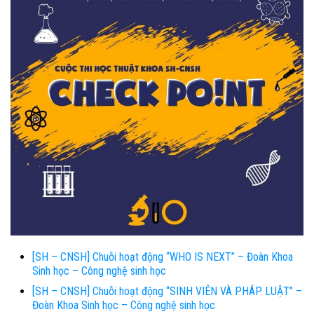
[SH – CNSH] Chuỗi hoạt động “WHO IS NEXT” – Đoàn Khoa
Sinh học – Công nghệ sinh học
[SH – CNSH] Chuỗi hoạt động “SINH VIÊN VÀ PHÁP LUẬT” –
Đoàn Khoa Sinh học – Công nghệ sinh học