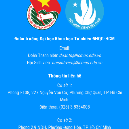
Đoàn trường Đại học Khoa học Tự nhiên ĐHQG-HCM
Email:
Đoàn Thanh niên:
doantn@hcmus.edu.vn
Hội Sinh viên:
hoisinhvien@hcmus.edu.vn
Thông tin liên hệ
Cơ sở 1:
Phòng F108, 227 Nguyễn Văn Cừ, Phường Chợ Quán, TP. Hồ Chí
Minh.
Điện thoại: (028) 3 8354008
Cơ sở 2:
Phòng 2.9 NDH, Phường Đông Hòa, TP. Hồ Chí Minh