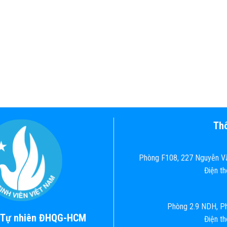
Thô
Phòng F108, 227 Nguyễn Vă
Điện t
Phòng 2.9 NDH, Ph
c Tự nhiên ĐHQG-HCM
Điện t