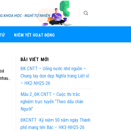
 TỬ
NIÊM YẾT HOẠT ĐỘNG
BÀI VIẾT MỚI
ĐK CNTT – Uống nước nhớ nguồn –
hoá
Chung tay dọn dẹp Nghĩa trang Liệt sĩ
 nhau…
– HK2-NH25-26
Mẫu 2_ĐK CNTT – Cuộc thi trắc
nghiệm trực tuyến “Theo dấu chân
Người”
ĐKCNTT -Kỷ niệm 50 năm ngày Thành
phố mang tên Bác – HK3-NH25-26