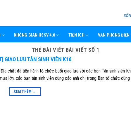
G
KHÔNG GIAN HSSV 4.0
TIỆN ÍCH
VĂN PHÒNG ĐIỆN
THẺ BÀI VIẾT
BÀI VIẾT SỐ 1
T] GIAO LƯU TÂN SINH VIÊN K16
ịa chất đã tiến hành tổ chức buổi giao lưu với các bạn Tân sinh viên K
mưa lớn, các bạn tân sinh viên cùng các anh chị trong Ban tổ chức cùng
XEM THÊM
→