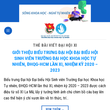
Skip
to
content
THẺ BÀI VIẾT
ĐẠI HỘI XI
GIỚI THIỆU BIỂU TRƯNG ĐẠI HỘI ĐẠI BIỂU HỘI
SINH VIÊN TRƯỜNG ĐẠI HỌC KHOA HỌC TỰ
NHIÊN, ĐHQG-HCM LẦN XI, NHIỆM KỲ 2020 –
2023
Biểu trưng Đại hội Đại biểu Hội Sinh viên Trường Đại học Khoa học
Tự nhiên, ĐHQG-HCM lần thứ XI, nhiệm kỳ 2020 – 2023 được cách
điệu từ số XI La Mã, lấy ý tưởng hình ảnh chú chim bồ câu bay lên
cao thể hiện ý chí vươn lên về tri thức, trí…
XEM THÊM
→