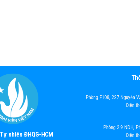
Thô
Phòng F108, 227 Nguyễn Vă
Điện t
Phòng 2.9 NDH, Ph
c Tự nhiên ĐHQG-HCM
Điện t