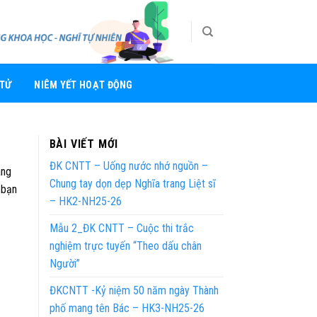
 TỬ
NIÊM YẾT HOẠT ĐỘNG
BÀI VIẾT MỚI
ĐK CNTT – Uống nước nhớ nguồn –
ãng
Chung tay dọn dẹp Nghĩa trang Liệt sĩ
 bạn
– HK2-NH25-26
Mẫu 2_ĐK CNTT – Cuộc thi trắc
nghiệm trực tuyến “Theo dấu chân
Người”
ĐKCNTT -Kỷ niệm 50 năm ngày Thành
phố mang tên Bác – HK3-NH25-26