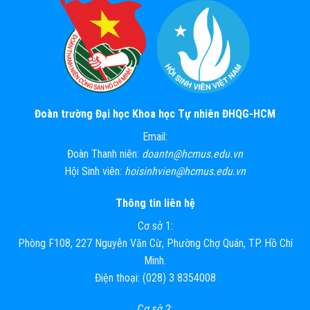
Đoàn trường Đại học Khoa học Tự nhiên ĐHQG-HCM
Email:
Đoàn Thanh niên:
doantn@hcmus.edu.vn
Hội Sinh viên:
hoisinhvien@hcmus.edu.vn
Thông tin liên hệ
Cơ sở 1:
Phòng F108, 227 Nguyễn Văn Cừ, Phường Chợ Quán, TP. Hồ Chí
Minh.
Điện thoại: (028) 3 8354008
Cơ sở 2: