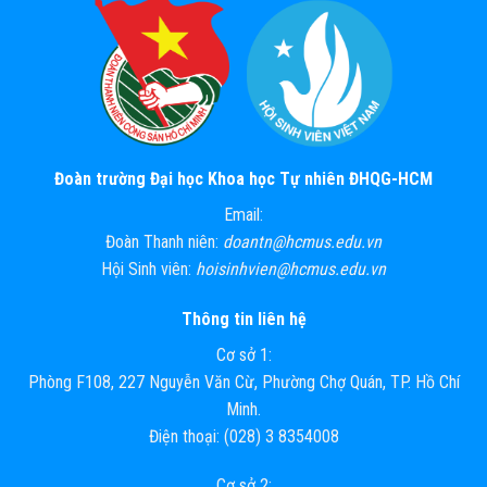
Đoàn trường Đại học Khoa học Tự nhiên ĐHQG-HCM
Email:
Đoàn Thanh niên:
doantn@hcmus.edu.vn
Hội Sinh viên:
hoisinhvien@hcmus.edu.vn
Thông tin liên hệ
Cơ sở 1:
Phòng F108, 227 Nguyễn Văn Cừ, Phường Chợ Quán, TP. Hồ Chí
Minh.
Điện thoại: (028) 3 8354008
Cơ sở 2: