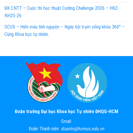
ĐK CNTT – Cuộc thi học thuật Coding Challenge 2026 – HK2-
NH25-26
SCUS – Hiến máu tình nguyện – Ngày hội trạm sống khỏe 360° –
Cùng Khoa học tự nhiên.
Đoàn trường Đại học Khoa học Tự nhiên ĐHQG-HCM
Email:
Đoàn Thanh niên:
doantn@hcmus.edu.vn