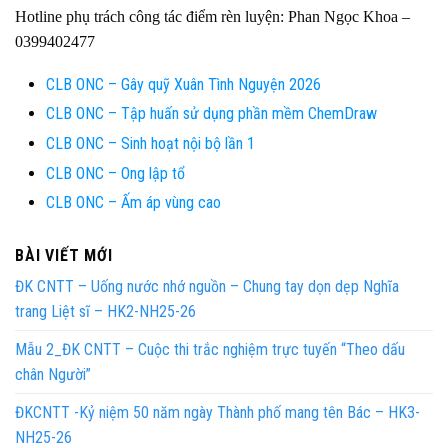
Hotline phụ trách công tác điểm rèn luyện: Phan Ngọc Khoa –
0399402477
CLB ONC – Gây quỹ Xuân Tình Nguyện 2026
CLB ONC – Tập huấn sử dụng phần mềm ChemDraw
CLB ONC – Sinh hoạt nội bộ lần 1
CLB ONC – Ong lập tổ
CLB ONC – Ấm áp vùng cao
BÀI VIẾT MỚI
ĐK CNTT – Uống nước nhớ nguồn – Chung tay dọn dẹp Nghĩa
trang Liệt sĩ – HK2-NH25-26
Mẫu 2_ĐK CNTT – Cuộc thi trắc nghiệm trực tuyến “Theo dấu
chân Người”
ĐKCNTT -Kỷ niệm 50 năm ngày Thành phố mang tên Bác – HK3-
NH25-26