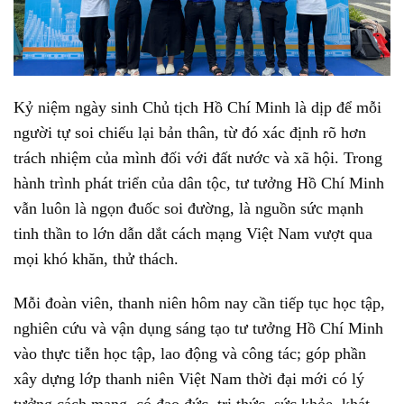
Kỷ niệm ngày sinh Chủ tịch Hồ Chí Minh là dịp để mỗi
người tự soi chiếu lại bản thân, từ đó xác định rõ hơn
trách nhiệm của mình đối với đất nước và xã hội. Trong
hành trình phát triển của dân tộc, tư tưởng Hồ Chí Minh
vẫn luôn là ngọn đuốc soi đường, là nguồn sức mạnh
tinh thần to lớn dẫn dắt cách mạng Việt Nam vượt qua
mọi khó khăn, thử thách.
Mỗi đoàn viên, thanh niên hôm nay cần tiếp tục học tập,
nghiên cứu và vận dụng sáng tạo tư tưởng Hồ Chí Minh
vào thực tiễn học tập, lao động và công tác; góp phần
xây dựng lớp thanh niên Việt Nam thời đại mới có lý
tưởng cách mạng, có đạo đức, tri thức, sức khỏe, khát