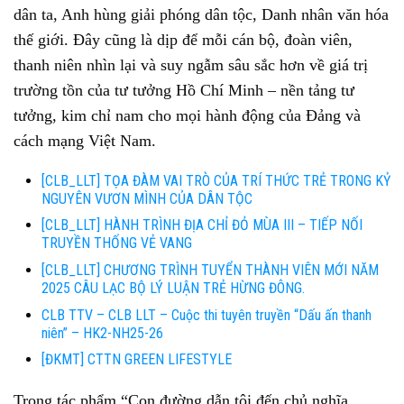
dân ta, Anh hùng giải phóng dân tộc, Danh nhân văn hóa
thế giới. Đây cũng là dịp để mỗi cán bộ, đoàn viên,
thanh niên nhìn lại và suy ngẫm sâu sắc hơn về giá trị
trường tồn của tư tưởng Hồ Chí Minh – nền tảng tư
tưởng, kim chỉ nam cho mọi hành động của Đảng và
cách mạng Việt Nam.
[CLB_LLT] TỌA ĐÀM VAI TRÒ CỦA TRÍ THỨC TRẺ TRONG KỶ
NGUYÊN VƯƠN MÌNH CỦA DÂN TỘC
[CLB_LLT] HÀNH TRÌNH ĐỊA CHỈ ĐỎ MÙA III – TIẾP NỐI
TRUYỀN THỐNG VẺ VANG
[CLB_LLT] CHƯƠNG TRÌNH TUYỂN THÀNH VIÊN MỚI NĂM
2025 CÂU LẠC BỘ LÝ LUẬN TRẺ HỪNG ĐÔNG.
CLB TTV – CLB LLT – Cuộc thi tuyên truyền “Dấu ấn thanh
niên” – HK2-NH25-26
[ĐKMT] CTTN GREEN LIFESTYLE
Trong tác phẩm “Con đường dẫn tôi đến chủ nghĩa