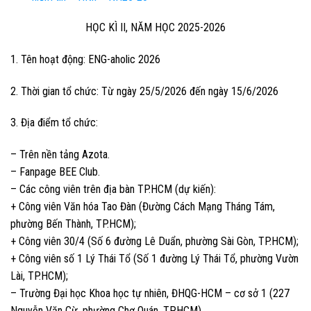
HỌC KÌ II, NĂM HỌC 2025-2026
1. Tên hoạt động: ENG-aholic 2026
2. Thời gian tổ chức: Từ ngày 25/5/2026 đến ngày 15/6/2026
3. Địa điểm tổ chức:
– Trên nền tảng Azota.
– Fanpage BEE Club.
– Các công viên trên địa bàn TP.HCM (dự kiến):
+ Công viên Văn hóa Tao Đàn (Đường Cách Mạng Tháng Tám,
phường Bến Thành, TP.HCM);
+ Công viên 30/4 (Số 6 đường Lê Duẩn, phường Sài Gòn, TP.HCM);
+ Công viên số 1 Lý Thái Tổ (Số 1 đường Lý Thái Tổ, phường Vườn
Lài, TP.HCM);
– Trường Đại học Khoa học tự nhiên, ĐHQG-HCM – cơ sở 1 (227
Nguyễn Văn Cừ, phường Chợ Quán, TP.HCM).