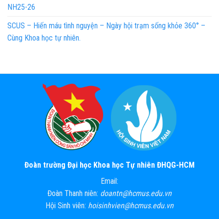
NH25-26
SCUS – Hiến máu tình nguyện – Ngày hội trạm sống khỏe 360° –
Cùng Khoa học tự nhiên.
Đoàn trường Đại học Khoa học Tự nhiên ĐHQG-HCM
Email:
Đoàn Thanh niên:
doantn@hcmus.edu.vn
Hội Sinh viên:
hoisinhvien@hcmus.edu.vn