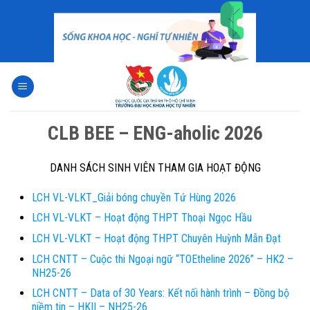
Skip
to
content
CLB BEE – ENG-aholic 2026
DANH SÁCH SINH VIÊN THAM GIA HOẠT ĐỘNG
LCH VL-VLKT_Giải bóng chuyền Tứ Hùng 2026
LCH VL-VLKT – Hoạt động THPT Thoại Ngọc Hầu
LCH VL-VLKT – Hoạt động THPT Chuyên Huỳnh Mẫn Đạt
LCH CNTT – Cuộc thi Ngoại ngữ “TOEtheline 2026” – HK2 –
NH25-26
LCH CNTT – Data of 30 Years: Kết nối hành trình – Đồng bộ
niềm tin – HKII – NH25-26