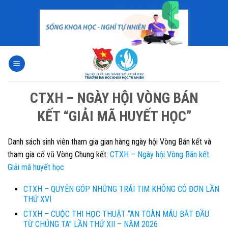
Skip
to
content
CTXH – NGÀY HỘI VÒNG BÁN
KẾT “GIẢI MÃ HUYẾT HỌC”
Danh sách sinh viên tham gia gian hàng ngày hội Vòng Bán kết và
tham gia cổ vũ Vòng Chung kết:
CTXH – Ngày hội Vòng Bán kết
Giải mã huyết học
CTXH – QUYÊN GÓP NHỮNG TRÁI TIM KHÔNG CÔ ĐƠN LẦN
THỨ XVI
CTXH – CUỘC THI HỌC THUẬT “AN TOÀN MÁU BẮT ĐẦU
TỪ CHÚNG TA” LẦN THỨ XII – NĂM 2026