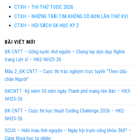
CTXH – THI THỬ TOEIC 2026
CTXH – NHỮNG TRÁI TIM KHÔNG CÔ ĐƠN LẦN THỨ XVI
CTXH – HỘI SÁCH 5K HỌC KỲ 2
BÀI VIẾT MỚI
ĐK CNTT – Uống nước nhớ nguồn – Chung tay dọn dẹp Nghĩa
trang Liệt sĩ – HK2-NH25-26
Mẫu 2_ĐK CNTT – Cuộc thi trắc nghiệm trực tuyến “Theo dấu
chân Người”
ĐKCNTT -Kỷ niệm 50 năm ngày Thành phố mang tên Bác – HK3-
NH25-26
ĐK CNTT – Cuộc thi học thuật Coding Challenge 2026 – HK2-
NH25-26
SCUS – Hiến máu tình nguyện – Ngày hội trạm sống khỏe 360° –
Cùng Khoa học tự nhiên.