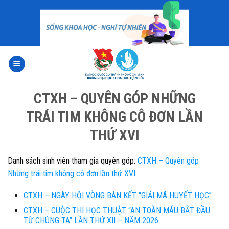
Skip
to
content
CTXH – QUYÊN GÓP NHỮNG
TRÁI TIM KHÔNG CÔ ĐƠN LẦN
THỨ XVI
Danh sách sinh viên tham gia quyên góp:
CTXH – Quyên góp
Những trái tim không cô đơn lần thứ XVI
CTXH – NGÀY HỘI VÒNG BÁN KẾT “GIẢI MÃ HUYẾT HỌC”
CTXH – CUỘC THI HỌC THUẬT “AN TOÀN MÁU BẮT ĐẦU
TỪ CHÚNG TA” LẦN THỨ XII – NĂM 2026