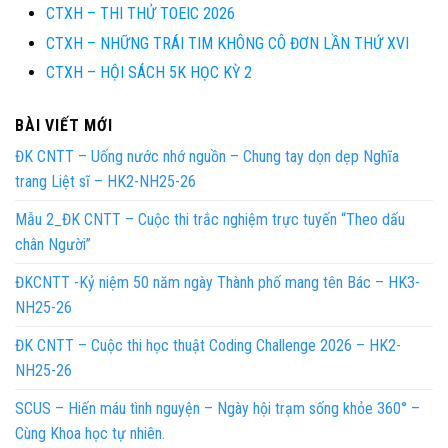
CTXH – THI THỬ TOEIC 2026
CTXH – NHỮNG TRÁI TIM KHÔNG CÔ ĐƠN LẦN THỨ XVI
CTXH – HỘI SÁCH 5K HỌC KỲ 2
BÀI VIẾT MỚI
ĐK CNTT – Uống nước nhớ nguồn – Chung tay dọn dẹp Nghĩa
trang Liệt sĩ – HK2-NH25-26
Mẫu 2_ĐK CNTT – Cuộc thi trắc nghiệm trực tuyến “Theo dấu
chân Người”
ĐKCNTT -Kỷ niệm 50 năm ngày Thành phố mang tên Bác – HK3-
NH25-26
ĐK CNTT – Cuộc thi học thuật Coding Challenge 2026 – HK2-
NH25-26
SCUS – Hiến máu tình nguyện – Ngày hội trạm sống khỏe 360° –
Cùng Khoa học tự nhiên.