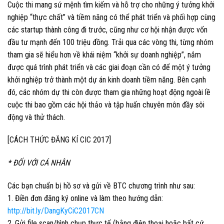
Cuộc thi mang sứ mệnh tìm kiếm và hỗ trợ cho những ý tưởng khởi
nghiệp “thực chất” và tiềm năng có thể phát triển và phối hợp cùng
các startup thành công đi trước, cũng như cơ hội nhận được vốn
đầu tư mạnh đến 100 triệu đồng. Trải qua các vòng thi, từng nhóm
tham gia sẽ hiểu hơn về khái niệm “khởi sự doanh nghiệp”, nắm
được quá trình phát triển và các giai đoạn cần có để một ý tưởng
khởi nghiệp trở thành một dự án kinh doanh tiềm năng. Bên cạnh
đó, các nhóm dự thi còn được tham gia những hoạt động ngoài lề
cuộc thi bao gồm các hội thảo và tập huấn chuyên môn đầy sôi
động và thử thách.
[CÁCH THỨC ĐĂNG KÍ CIC 2017]
* ĐỐI VỚI CÁ NHÂN
Các bạn chuẩn bị hồ sơ và gửi về BTC chương trình như sau:
1. Điền đơn đăng ký online và làm theo hướng dẫn:
http://bit.ly/DangKyCiC2017CN
2. Gửi file scan/hình chụp thực tế (bằng điện thoại hoặc bất cứ