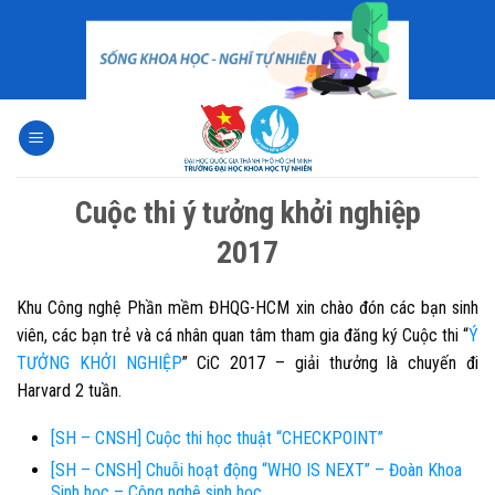
Skip
to
content
Cuộc thi ý tưởng khởi nghiệp
2017
Khu Công nghệ Phần mềm ĐHQG-HCM xin chào đón các bạn sinh
viên, các bạn trẻ và cá nhân quan tâm tham gia đăng ký Cuộc thi “
Ý
TƯỞNG KHỞI NGHIỆP
” CiC 2017 – giải thưởng là chuyến đi
Harvard 2 tuần.
[SH – CNSH] Cuộc thi học thuật “CHECKPOINT”
[SH – CNSH] Chuỗi hoạt động “WHO IS NEXT” – Đoàn Khoa
Sinh học – Công nghệ sinh học