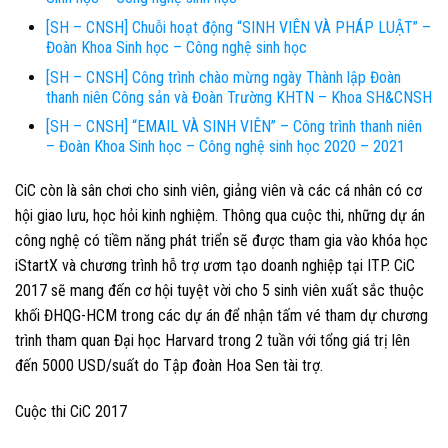
[SH – CNSH] Chuỗi hoạt động “SINH VIÊN VÀ PHÁP LUẬT” –
Đoàn Khoa Sinh học – Công nghệ sinh học
[SH – CNSH] Công trình chào mừng ngày Thành lập Đoàn
thanh niên Công sản và Đoàn Trường KHTN – Khoa SH&CNSH
[SH – CNSH] “EMAIL VÀ SINH VIÊN” – Công trình thanh niên
– Đoàn Khoa Sinh học – Công nghệ sinh học 2020 – 2021
CiC còn là sân chơi cho sinh viên, giảng viên và các cá nhân có cơ
hội giao lưu, học hỏi kinh nghiệm. Thông qua cuộc thi, những dự án
công nghệ có tiềm năng phát triển sẽ được tham gia vào khóa học
iStartX và chương trình hỗ trợ ươm tạo doanh nghiệp tại ITP. CiC
2017 sẽ mang đến cơ hội tuyệt vời cho 5 sinh viên xuất sắc thuộc
khối ĐHQG-HCM trong các dự án để nhận tấm vé tham dự chương
trình tham quan Đại học Harvard trong 2 tuần với tổng giá trị lên
đến 5000 USD/suất do Tập đoàn Hoa Sen tài trợ.
Cuộc thi CiC 2017