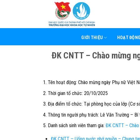
Skip
to
content
GIỚI THIỆU
HOẠT ĐỘN
ĐK CNTT – Chào mừng ng
Tên hoạt động: Chào mừng ngày Phụ nữ Việt 
Thời gian tổ chức:
20/10/2025
Địa điểm tổ chức:
Tại phòng học của lớp (Cơ 
Thông tin người phụ trách:
Lê Văn Trường – Bí
Danh sách sinh viên tham gia:
ĐK CNTT – Chào
ĐK CNTT – Uống nước nhớ nguồn – Chung tay