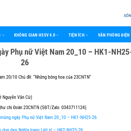
G
KHÔNG GIAN HSSV 4.0
TIỆN ÍCH
VĂN PHÒNG ĐIỆN
ày Phụ nữ Việt Nam 20_10 – HK1-NH25
26
Nam 20/10 Chủ đề: “Những bông hoa của 23CNTN”
sở Nguyễn Văn Cừ)
 thư chi Đoàn 23CNTN (SĐT/Zalo: 0343711124).
 mừng ngày Phụ nữ Việt Nam 20_10 – HK1-NH25-26
 dọn dẹp Nghĩa trang Liệt sĩ – HK2-NH25-26