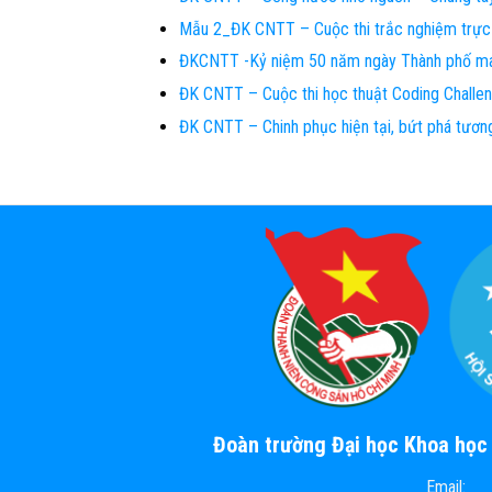
Mẫu 2_ĐK CNTT – Cuộc thi trắc nghiệm trực
ĐKCNTT -Kỷ niệm 50 năm ngày Thành phố m
ĐK CNTT – Cuộc thi học thuật Coding Chall
ĐK CNTT – Chinh phục hiện tại, bứt phá tươn
Đoàn trường Đại học Khoa họ
Email: