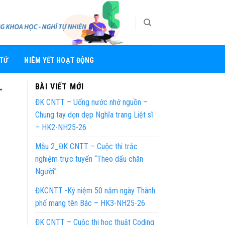
 TỬ
NIÊM YẾT HOẠT ĐỘNG
-
BÀI VIẾT MỚI
ĐK CNTT – Uống nước nhớ nguồn –
Chung tay dọn dẹp Nghĩa trang Liệt sĩ
– HK2-NH25-26
Mẫu 2_ĐK CNTT – Cuộc thi trắc
nghiệm trực tuyến “Theo dấu chân
Người”
ĐKCNTT -Kỷ niệm 50 năm ngày Thành
phố mang tên Bác – HK3-NH25-26
ĐK CNTT – Cuộc thi học thuật Coding