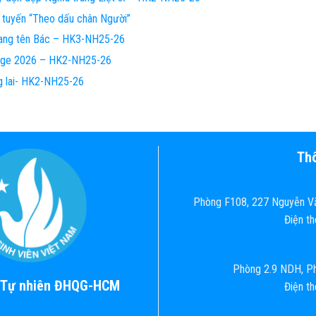
 tuyến “Theo dấu chân Người”
ang tên Bác – HK3-NH25-26
enge 2026 – HK2-NH25-26
g lai- HK2-NH25-26
Thô
Phòng F108, 227 Nguyễn Vă
Điện t
Phòng 2.9 NDH, Ph
c Tự nhiên ĐHQG-HCM
Điện t