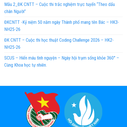
Mẫu 2_ĐK CNTT – Cuộc thi trắc nghiệm trực tuyến “Theo dấu
chân Người”
ĐKCNTT -Kỷ niệm 50 năm ngày Thành phố mang tên Bác – HK3-
NH25-26
ĐK CNTT – Cuộc thi học thuật Coding Challenge 2026 – HK2-
NH25-26
SCUS – Hiến máu tình nguyện – Ngày hội trạm sống khỏe 360° –
Cùng Khoa học tự nhiên.