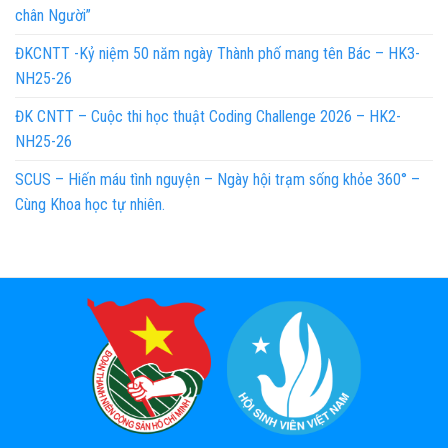
chân Người”
ĐKCNTT -Kỷ niệm 50 năm ngày Thành phố mang tên Bác – HK3-
NH25-26
ĐK CNTT – Cuộc thi học thuật Coding Challenge 2026 – HK2-
NH25-26
SCUS – Hiến máu tình nguyện – Ngày hội trạm sống khỏe 360° –
Cùng Khoa học tự nhiên.