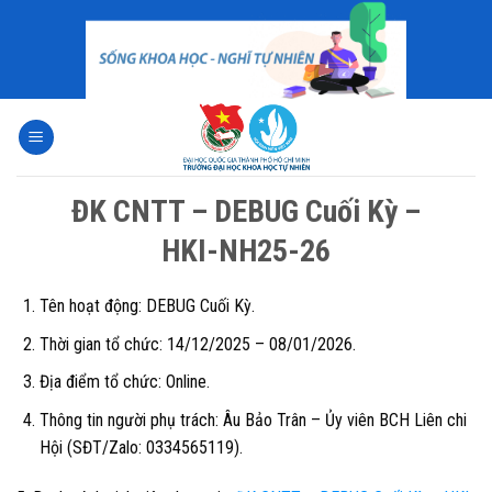
Skip
to
content
ĐK CNTT – DEBUG Cuối Kỳ –
HKI-NH25-26
Tên hoạt động:
DEBUG Cuối Kỳ.
Thời gian tổ chức:
14/12/2025 – 08/01/2026.
Địa điểm tổ chức:
Online.
Thông tin người phụ trách:
Âu Bảo Trân – Ủy viên BCH Liên chi
Hội (SĐT/Zalo: 0334565119).