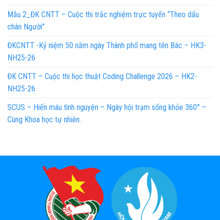
Mẫu 2_ĐK CNTT – Cuộc thi trắc nghiệm trực tuyến “Theo dấu
chân Người”
ĐKCNTT -Kỷ niệm 50 năm ngày Thành phố mang tên Bác – HK3-
NH25-26
ĐK CNTT – Cuộc thi học thuật Coding Challenge 2026 – HK2-
NH25-26
SCUS – Hiến máu tình nguyện – Ngày hội trạm sống khỏe 360° –
Cùng Khoa học tự nhiên.