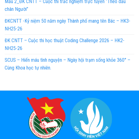
Mẫu 2_ĐK CNTT – Cuộc thi trắc nghiệm trực tuyến “Theo dấu
chân Người”
ĐKCNTT -Kỷ niệm 50 năm ngày Thành phố mang tên Bác – HK3-
NH25-26
ĐK CNTT – Cuộc thi học thuật Coding Challenge 2026 – HK2-
NH25-26
SCUS – Hiến máu tình nguyện – Ngày hội trạm sống khỏe 360° –
Cùng Khoa học tự nhiên.