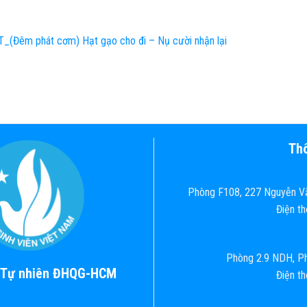
(Đêm phát cơm) Hạt gạo cho đi – Nụ cười nhận lại
Thô
Phòng F108, 227 Nguyễn Vă
Điện t
Phòng 2.9 NDH, Ph
c Tự nhiên ĐHQG-HCM
Điện t