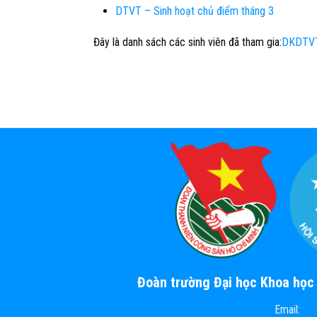
DTVT – Sinh hoạt chủ điểm tháng 3
Đây là danh sách các sinh viên đã tham gia:
DKDTVT_
Đoàn trường Đại học Khoa họ
Email: