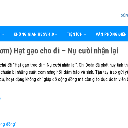
G
KHÔNG GIAN HSSV 4.0
TIỆN ÍCH
VĂN PHÒNG ĐIỆN
) Hạt gạo cho đi – Nụ cười nhận lại
hủ đề “Hạt gạo trao đi – Nụ cười nhận lại”. Chi Đoàn đã phát huy tinh t
 chuẩn bị những suất cơm nóng hổi, đảm bảo vệ sinh. Tận tay trao gửi y
cư, hoạt động không chỉ giúp đỡ cộng đồng mà còn giáo dục đoàn viên 
6
ộng đồng”