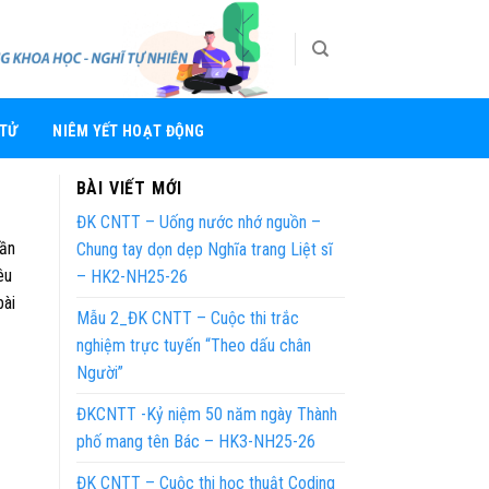
 TỬ
NIÊM YẾT HOẠT ĐỘNG
BÀI VIẾT MỚI
ĐK CNTT – Uống nước nhớ nguồn –
hần
Chung tay dọn dẹp Nghĩa trang Liệt sĩ
êu
– HK2-NH25-26
bài
Mẫu 2_ĐK CNTT – Cuộc thi trắc
nghiệm trực tuyến “Theo dấu chân
Người”
ĐKCNTT -Kỷ niệm 50 năm ngày Thành
phố mang tên Bác – HK3-NH25-26
ĐK CNTT – Cuộc thi học thuật Coding