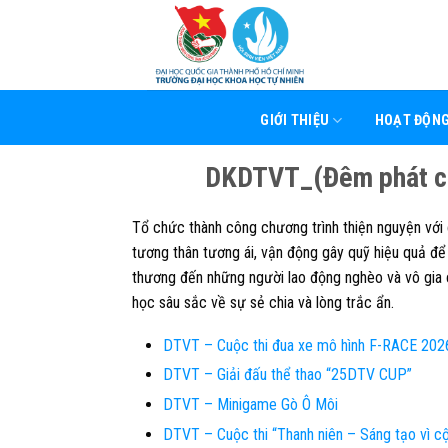
Skip
to
content
GIỚI THIỆU
HOẠT ĐỘN
DKDTVT_(Đêm phát cơm
Tổ chức thành công chương trình thiện nguyện với c
tương thân tương ái, vận động gây quỹ hiệu quả để
thương đến những người lao động nghèo và vô gia 
học sâu sắc về sự sẻ chia và lòng trắc ẩn.
DTVT – Cuộc thi đua xe mô hình F-RACE 202
DTVT – Giải đấu thể thao “25DTV CUP”
DTVT – Minigame Gò Ô Môi
DTVT – Cuộc thi “Thanh niên – Sáng tạo vì c