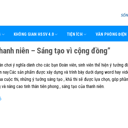
G
KHÔNG GIAN HSSV 4.0
TIỆN ÍCH
VĂN PHÒNG ĐIỆN
hanh niên – Sáng tạo vì cộng đồng”
ân chơi ý nghĩa dành cho các bạn Đoàn viên, sinh viên thể hiện ý tưởng đ
ện nay.Các sản phẩm được xây dựng và trình bày dưới dạng word hay vid
a cuộc thi, những ý tưởng sáng tạo , khả thi sẽ được lựa chọn, góp phần
 và nâng cao tinh thân tiên phong , sáng tạo của thanh niên.
6