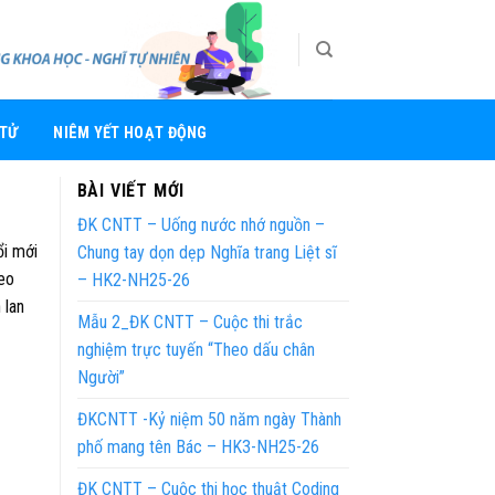
 TỬ
NIÊM YẾT HOẠT ĐỘNG
BÀI VIẾT MỚI
ĐK CNTT – Uống nước nhớ nguồn –
ổi mới
Chung tay dọn dẹp Nghĩa trang Liệt sĩ
eo
– HK2-NH25-26
 lan
Mẫu 2_ĐK CNTT – Cuộc thi trắc
nghiệm trực tuyến “Theo dấu chân
Người”
ĐKCNTT -Kỷ niệm 50 năm ngày Thành
phố mang tên Bác – HK3-NH25-26
ĐK CNTT – Cuộc thi học thuật Coding